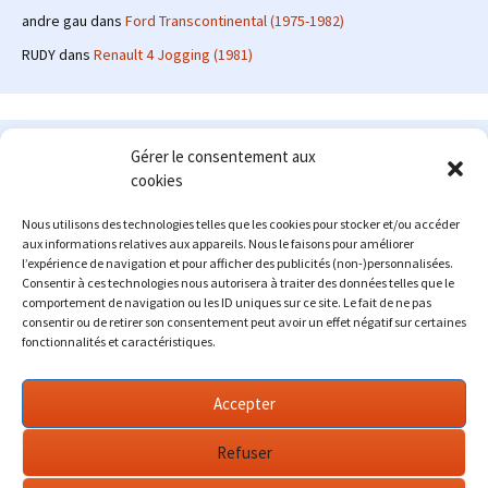
andre gau
dans
Ford Transcontinental (1975-1982)
RUDY
dans
Renault 4 Jogging (1981)
Le site en quelques mots
Gérer le consentement aux
cookies
Alexrenault
: passionné d'automobile ancienne depuis de
nombreuses années, j'ai commencé à partager ma passion sur
Nous utilisons des technologies telles que les cookies pour stocker et/ou accéder
internet à partir de 2009 au travers d'un blog qui a connu un relatif
aux informations relatives aux appareils. Nous le faisons pour améliorer
succès. Fin 2013, je décide de prendre mon autonomie et me lancer
l’expérience de navigation et pour afficher des publicités (non-)personnalisées.
avec mon propre site : l'Automobile Ancienne.
Consentir à ces technologies nous autorisera à traiter des données telles que le
comportement de navigation ou les ID uniques sur ce site. Le fait de ne pas
Me contacter : alex(at)lautomobileancienne.com
consentir ou de retirer son consentement peut avoir un effet négatif sur certaines
fonctionnalités et caractéristiques.
Accepter
Refuser