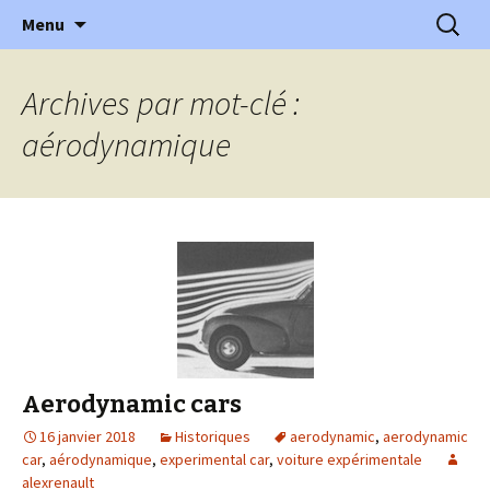
l'automobile ancienne : articles, historiques
Aller
Recherc
l'Automobile Ancienne
Menu
au
…
contenu
Archives par mot-clé :
aérodynamique
Aerodynamic cars
16 janvier 2018
Historiques
aerodynamic
,
aerodynamic
car
,
aérodynamique
,
experimental car
,
voiture expérimentale
alexrenault