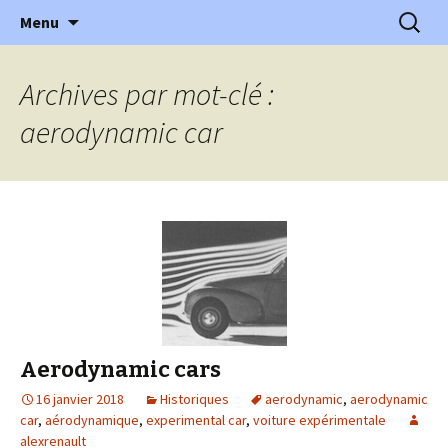
l'automobile ancienne : articles, historiques
Aller
Recherc
l'Automobile Ancienne
Menu
au
…
contenu
Archives par mot-clé :
aerodynamic car
Aerodynamic cars
16 janvier 2018
Historiques
aerodynamic
,
aerodynamic
car
,
aérodynamique
,
experimental car
,
voiture expérimentale
alexrenault