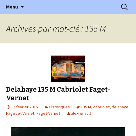
l'automobile ancienne : articles, historiques
Aller
Recherc
l'Automobile Ancienne
Menu
au
…
contenu
Archives par mot-clé : 135 M
Delahaye 135 M Cabriolet Faget-
Varnet
12 février 2015
Historiques
135 M
,
cabriolet
,
delahaye
,
Faget et Varnet
,
Faget-Varnet
alexrenault