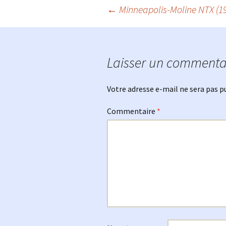
Navigation
←
Minneapolis-Moline NTX (1
des
Laisser un commenta
articles
Votre adresse e-mail ne sera pas p
Commentaire
*