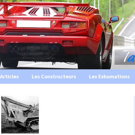
s, historiques …
ile Ancienne
Articles
Les Constructeurs
Les Exhumations
 curiosités
 évènements
 musées