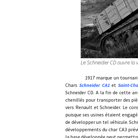
Le Schneider CD ouvre la vo
1917 marque un tournant au se
Chars
Schneider CA1
et
Saint-C
Schneider CD. A la fin de cette a
chenillés pour transporter des piè
vers Renault et Schneider. Le con
puisque ses usines étaient engagée
de développer un tel véhicule. Sch
développements du char CA3 prévu 
la base développée peut permettre d