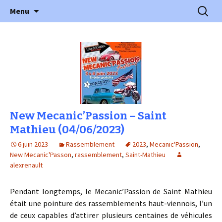
l'automobile ancienne : articles, historiques
Aller
Recherc
l'Automobile Ancienne
Menu
au
…
contenu
New Mecanic’Passion – Saint
Mathieu (04/06/2023)
6 juin 2023
Rassemblement
2023
,
Mecanic'Passion
,
New Mecanic'Passon
,
rassemblement
,
Saint-Mathieu
alexrenault
Pendant longtemps, le Mecanic’Passion de Saint Mathieu
était une pointure des rassemblements haut-viennois, l’un
de ceux capables d’attirer plusieurs centaines de véhicules