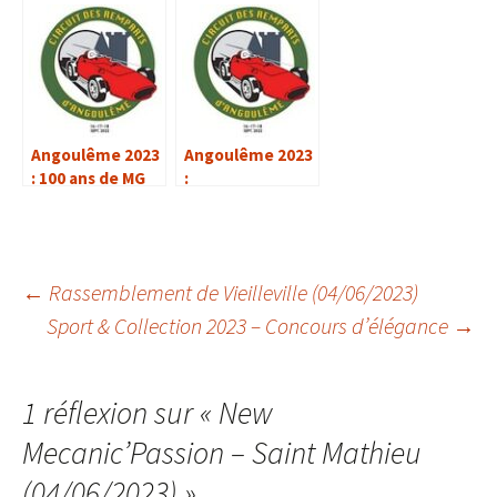
(04/06/2023)
Gorre (87)
Angoulême 2023
Angoulême 2023
: 100 ans de MG
:
Rassemblement
du Champ de
Mars
Navigation
←
Rassemblement de Vieilleville (04/06/2023)
Sport & Collection 2023 – Concours d’élégance
→
des
1 réflexion sur «
New
articles
Mecanic’Passion – Saint Mathieu
(04/06/2023)
»