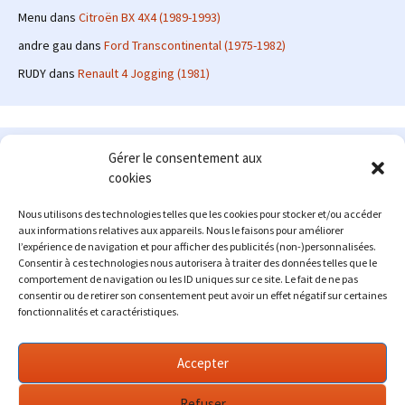
Menu
dans
Citroën BX 4X4 (1989-1993)
andre gau
dans
Ford Transcontinental (1975-1982)
RUDY
dans
Renault 4 Jogging (1981)
Le site en quelques mots
Gérer le consentement aux
cookies
Alexrenault
: passionné d'automobile ancienne depuis de
nombreuses années, j'ai commencé à partager ma passion sur
Nous utilisons des technologies telles que les cookies pour stocker et/ou accéder
internet à partir de 2009 au travers d'un blog qui a connu un relatif
aux informations relatives aux appareils. Nous le faisons pour améliorer
succès. Fin 2013, je décide de prendre mon autonomie et me lancer
l’expérience de navigation et pour afficher des publicités (non-)personnalisées.
avec mon propre site : l'Automobile Ancienne.
Consentir à ces technologies nous autorisera à traiter des données telles que le
comportement de navigation ou les ID uniques sur ce site. Le fait de ne pas
Me contacter : alex(at)lautomobileancienne.com
consentir ou de retirer son consentement peut avoir un effet négatif sur certaines
fonctionnalités et caractéristiques.
Accepter
Refuser