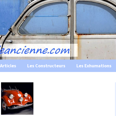
s, historiques …
ile Ancienne
Articles
Les Constructeurs
Les Exhumations
 curiosités
 évènements
 musées