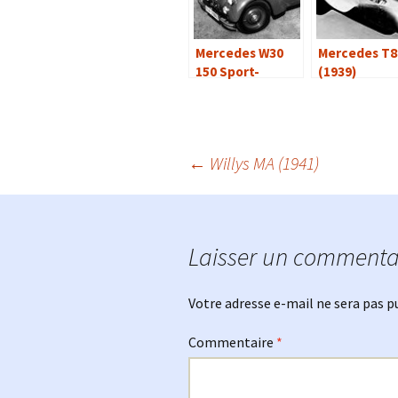
Mercedes W30
Mercedes T8
150 Sport-
(1939)
Limousinen
(1934)
Navigation
←
Willys MA (1941)
des
Laisser un commenta
articles
Votre adresse e-mail ne sera pas p
Commentaire
*