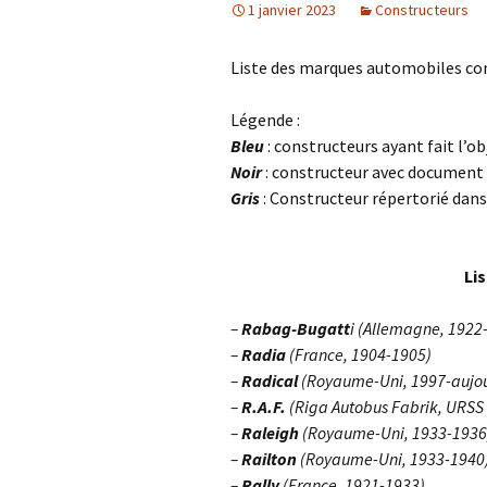
1 janvier 2023
Constructeurs
Liste des marques automobiles co
Légende :
Bleu
: constructeurs ayant fait l’obje
Noir
: constructeur avec document 
Gris
: Constructeur répertorié dan
Li
–
Rabag-Bugatt
i (Allemagne, 1922
–
Radia
(France, 1904-1905)
–
Radical
(Royaume-Uni, 1997-aujou
–
R.A.F.
(Riga Autobus Fabrik, URSS 
–
Raleigh
(Royaume-Uni, 1933-1936
–
Railton
(Royaume-Uni, 1933-1940
–
Rally
(France, 1921-1933)