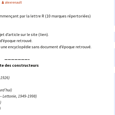
alexrenault
mmençant par la lettre R (10 marques répertoriées)
t d’article sur le site (lien).
d’époque retrouvé.
s une encyclopédie sans document d’époque retrouvé.
———————–
ste des constructeurs
-1926)
rd’hui)
– Lettonie, 1949-1998)
)
)