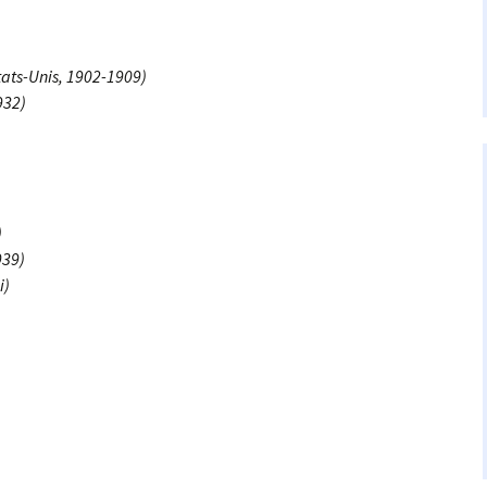
tats-Unis, 1902-1909)
932)
)
939)
i)