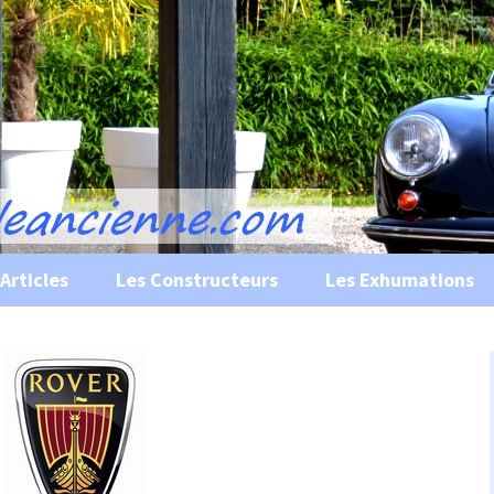
s, historiques …
ile Ancienne
Articles
Les Constructeurs
Les Exhumations
 curiosités
 évènements
 musées