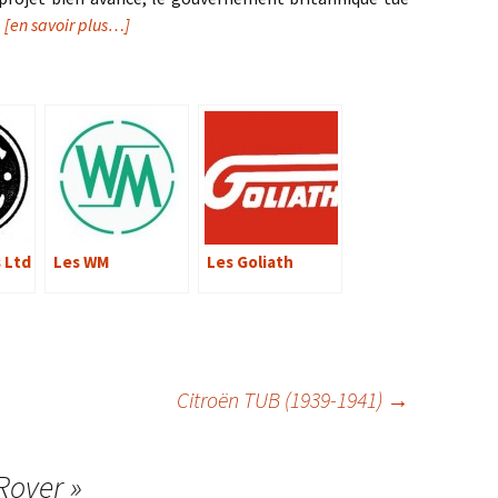
…
[en savoir plus…]
s Ltd
Les WM
Les Goliath
Citroën TUB (1939-1941)
→
Rover
»