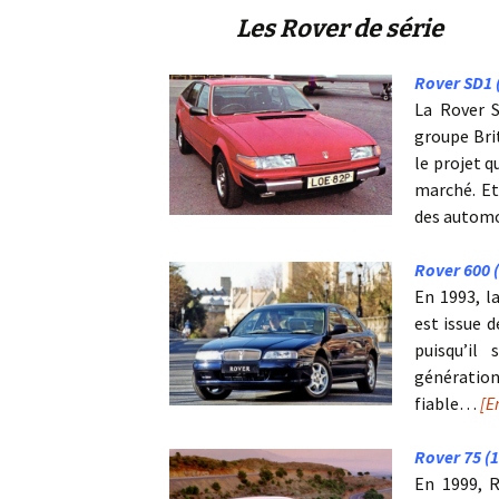
Les Rover de série
Rover SD1 
La Rover S
groupe Bri
le projet q
marché. Et
des autom
Rover 600 
En 1993, l
est issue d
puisqu’il
génératio
fiable…
[E
Rover 75 (
En 1999, 