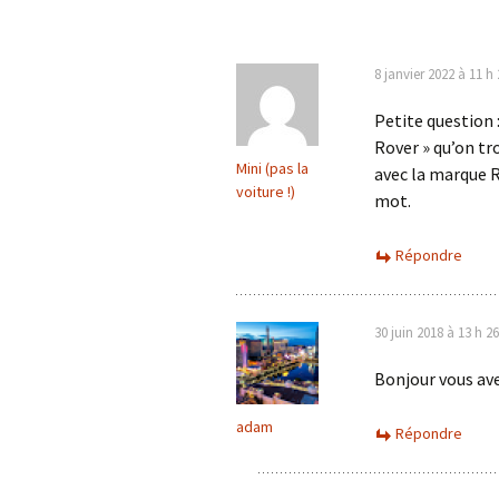
articles
8 janvier 2022 à 11 h
Petite question :
Rover » qu’on tr
Mini (pas la
avec la marque R
voiture !)
mot.
Répondre
30 juin 2018 à 13 h 2
Bonjour vous ave
adam
Répondre