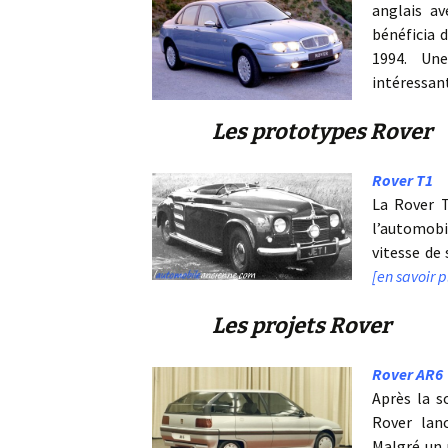
anglais av
bénéficia 
1994. Un
intéressan
Les prototypes Rover
Rover T1
La Rover T
l’automobil
vitesse de
[en savoir 
Les projets Rover
Rover AR6
Après la s
Rover lan
Malgré un 