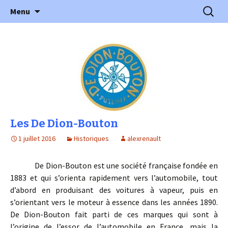
l'automobile ancienne : articles, historiques
Aller
Recherc
l'Automobile Ancienne
Menu
au
…
contenu
Les De Dion-Bouton
1 juillet 2016
Historiques
alexrenault
De Dion-Bouton est une société française fondée en
1883 et qui s’orienta rapidement vers l’automobile, tout
d’abord en produisant des voitures à vapeur, puis en
s’orientant vers le moteur à essence dans les années 1890.
De Dion-Bouton fait parti de ces marques qui sont à
l’origine de l’essor de l’automobile en France, mais la