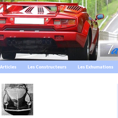
s, historiques …
ile Ancienne
Articles
Les Constructeurs
Les Exhumations
 curiosités
 évènements
 musées