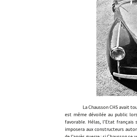
La Chausson CHS avait tout pour
est même dévoilée au public lors
favorable. Hélas, l’Etat français
imposera aux constructeurs automo
de l’après guerre : si Chausson se 