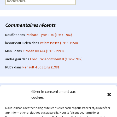
Commentaires récents
Rouffet
dans
Panhard Type IE70 (1957-1960)
laboureau lucien
dans
Velam Isetta (1955-1958)
Menu
dans
Citroën BX 4X4 (1989-1993)
andre gau
dans
Ford Transcontinental (1975-1982)
RUDY
dans
Renault 4 Jogging (1981)
Le site en quelques mots
Gérer le consentement aux
cookies
Alexrenault
: passionné d'automobile ancienne depuis de
nombreuses années, j'ai commencé à partager ma passion sur
Nous utilisons des technologies telles que les cookies pour stocker et/ou accéder
internet à partir de 2009 au travers d'un blog qui a connu un relatif
aux informations relatives aux appareils. Nous le faisons pour améliorer
succès. Fin 2013, je décide de prendre mon autonomie et me lancer