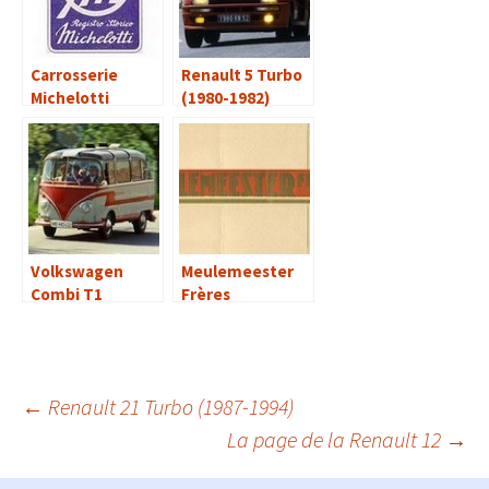
Carrosserie
Renault 5 Turbo
Michelotti
(1980-1982)
Volkswagen
Meulemeester
Combi T1
Frères
Auwärter Carlux
(1960-1963)
Navigation
←
Renault 21 Turbo (1987-1994)
La page de la Renault 12
→