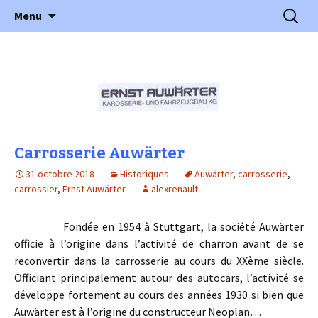
l'automobile ancienne : articles, historiques
Aller
Recherc
l'Automobile Ancienne
Menu
au
…
contenu
Carrosserie Auwärter
31 octobre 2018
Historiques
Auwärter
,
carrosserie
,
carrossier
,
Ernst Auwärter
alexrenault
Fondée en 1954 à Stuttgart, la société Auwärter
officie à l’origine dans l’activité de charron avant de se
reconvertir dans la carrosserie au cours du XXème siècle.
Officiant principalement autour des autocars, l’activité se
développe fortement au cours des années 1930 si bien que
Auwärter est à l’origine du constructeur Neoplan…