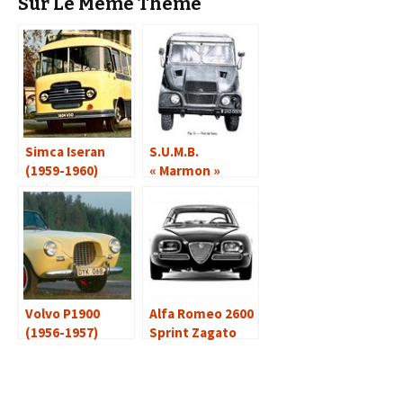
Sur Le Même Thème
Simca Iseran
S.U.M.B.
(1959-1960)
« Marmon »
(1964-1973)
Volvo P1900
Alfa Romeo 2600
(1956-1957)
Sprint Zagato
(1965-1967)