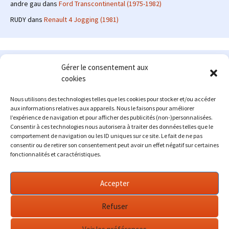
andre gau
dans
Ford Transcontinental (1975-1982)
RUDY
dans
Renault 4 Jogging (1981)
Le site en quelques mots
Gérer le consentement aux
cookies
Alexrenault
: passionné d'automobile ancienne depuis de
nombreuses années, j'ai commencé à partager ma passion sur
Nous utilisons des technologies telles que les cookies pour stocker et/ou accéder
internet à partir de 2009 au travers d'un blog qui a connu un relatif
aux informations relatives aux appareils. Nous le faisons pour améliorer
succès. Fin 2013, je décide de prendre mon autonomie et me lancer
l’expérience de navigation et pour afficher des publicités (non-)personnalisées.
avec mon propre site : l'Automobile Ancienne.
Consentir à ces technologies nous autorisera à traiter des données telles que le
comportement de navigation ou les ID uniques sur ce site. Le fait de ne pas
Me contacter : alex(at)lautomobileancienne.com
consentir ou de retirer son consentement peut avoir un effet négatif sur certaines
fonctionnalités et caractéristiques.
Accepter
Refuser