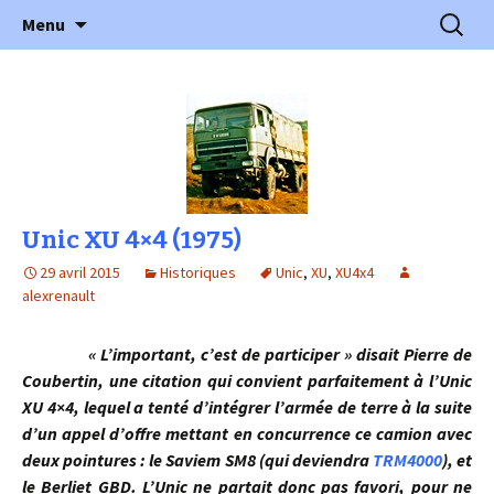
l'automobile ancienne : articles, historiques
Aller
Recherc
l'Automobile Ancienne
Menu
au
…
contenu
Unic XU 4×4 (1975)
29 avril 2015
Historiques
Unic
,
XU
,
XU4x4
alexrenault
« L’important, c’est de participer » disait Pierre de
Coubertin, une citation qui convient parfaitement à l’Unic
XU 4×4, lequel a tenté d’intégrer l’armée de terre à la suite
d’un appel d’offre mettant en concurrence ce camion avec
deux pointures : le Saviem SM8 (qui deviendra
TRM4000
), et
le Berliet GBD. L’Unic ne partait donc pas favori, pour ne