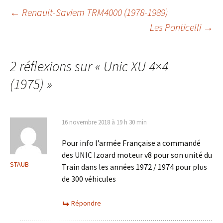
Navigation
←
Renault-Saviem TRM4000 (1978-1989)
Les Ponticelli
→
des
2 réflexions sur «
Unic XU 4×4
articles
(1975)
»
16 novembre 2018 à 19 h 30 min
Pour info l’armée Française a commandé
des UNIC Izoard moteur v8 pour son unité du
STAUB
Train dans les années 1972 / 1974 pour plus
de 300 véhicules
Répondre