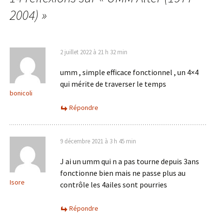
articles
2004)
»
2 juillet 2022 à 21 h 32 min
umm , simple efficace fonctionnel , un 4×4
qui mérite de traverser le temps
bonicoli
Répondre
9 décembre 2021 à 3 h 45 min
J ai un umm qui n a pas tourne depuis 3ans
fonctionne bien mais ne passe plus au
Isore
contrôle les 4ailes sont pourries
Répondre