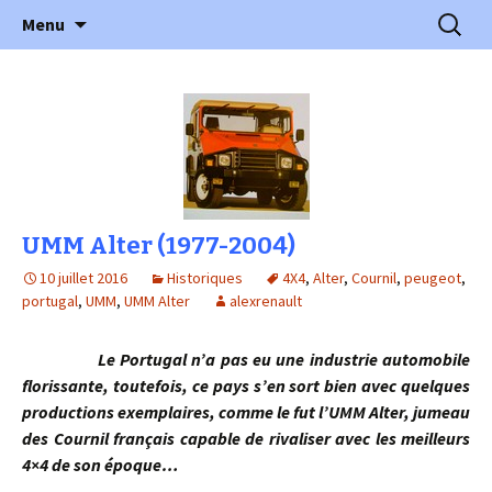
l'automobile ancienne : articles, historiques
Aller
Recherc
l'Automobile Ancienne
Menu
au
…
contenu
UMM Alter (1977-2004)
10 juillet 2016
Historiques
4X4
,
Alter
,
Cournil
,
peugeot
,
portugal
,
UMM
,
UMM Alter
alexrenault
Le Portugal n’a pas eu une industrie automobile
florissante, toutefois, ce pays s’en sort bien avec quelques
productions exemplaires, comme le fut l’UMM Alter, jumeau
des Cournil français capable de rivaliser avec les meilleurs
4×4 de son époque…