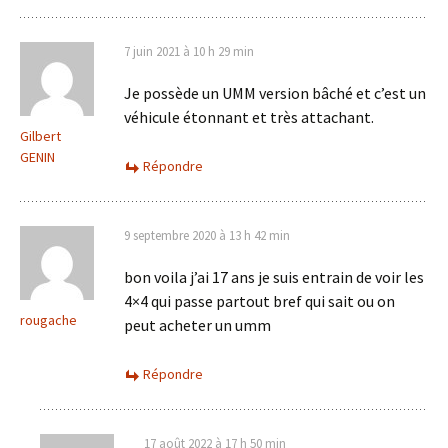
7 juin 2021 à 10 h 29 min
Je possède un UMM version bâché et c’est un
véhicule étonnant et très attachant.
Gilbert
GENIN
Répondre
9 septembre 2020 à 13 h 42 min
bon voila j’ai 17 ans je suis entrain de voir les
4×4 qui passe partout bref qui sait ou on
rougache
peut acheter un umm
Répondre
17 août 2022 à 17 h 50 min