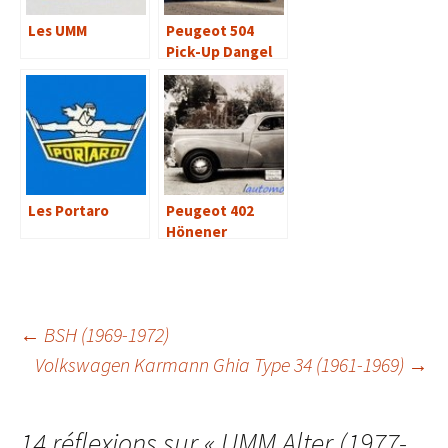
Les UMM
Peugeot 504
Pick-Up Dangel
(1983)
Les Portaro
Peugeot 402
Hönener
Navigation
←
BSH (1969-1972)
Volkswagen Karmann Ghia Type 34 (1961-1969)
→
des
14 réflexions sur «
UMM Alter (1977-