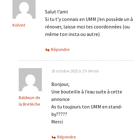
Salut l’ami
Si tu t’y connais en UMM j’en possède un à
Kolvint
rénover, laisse moi tes coordonnées (ou
même ton insta ou autre)
Répondre
20 octobre 2025 à 2 h 04 min
Bonjour,
Une bouteille à l’eau suite à cette
Baldwyn de
annonce
la Bretèche
As tu toujours ton UMM en stand-
by?????
Merci
Répondre