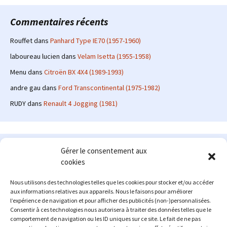
Commentaires récents
Rouffet
dans
Panhard Type IE70 (1957-1960)
laboureau lucien
dans
Velam Isetta (1955-1958)
Menu
dans
Citroën BX 4X4 (1989-1993)
andre gau
dans
Ford Transcontinental (1975-1982)
RUDY
dans
Renault 4 Jogging (1981)
Le site en quelques mots
Gérer le consentement aux
cookies
Alexrenault
: passionné d'automobile ancienne depuis de
nombreuses années, j'ai commencé à partager ma passion sur
Nous utilisons des technologies telles que les cookies pour stocker et/ou accéder
internet à partir de 2009 au travers d'un blog qui a connu un relatif
aux informations relatives aux appareils. Nous le faisons pour améliorer
succès. Fin 2013, je décide de prendre mon autonomie et me lancer
l’expérience de navigation et pour afficher des publicités (non-)personnalisées.
avec mon propre site : l'Automobile Ancienne.
Consentir à ces technologies nous autorisera à traiter des données telles que le
comportement de navigation ou les ID uniques sur ce site. Le fait de ne pas
Me contacter : alex(at)lautomobileancienne.com