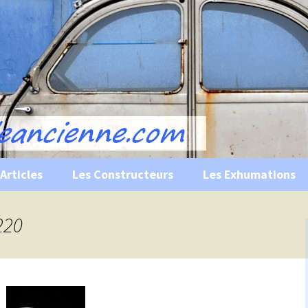
s, historiques …
ile Ancienne
Articles
Les Constructeurs
Les Exhumations
 curiosités
220
 évènements
 musées