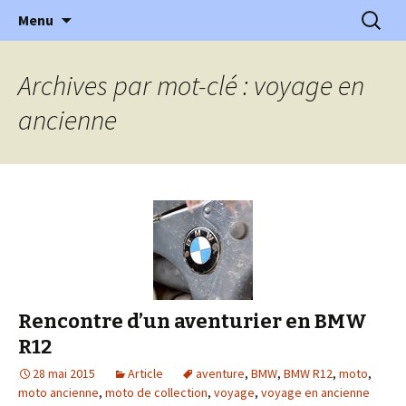
l'automobile ancienne : articles, historiques
Aller
Recherc
l'Automobile Ancienne
Menu
au
…
contenu
Archives par mot-clé : voyage en
ancienne
Rencontre d’un aventurier en BMW
R12
28 mai 2015
Article
aventure
,
BMW
,
BMW R12
,
moto
,
moto ancienne
,
moto de collection
,
voyage
,
voyage en ancienne