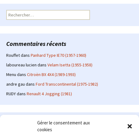
Rechercher :
Commentaires récents
Rouffet
dans
Panhard Type IE70 (1957-1960)
laboureau lucien
dans
Velam Isetta (1955-1958)
Menu
dans
Citroën BX 4X4 (1989-1993)
andre gau
dans
Ford Transcontinental (1975-1982)
RUDY
dans
Renault 4 Jogging (1981)
Le site en quelques mots
Gérer le consentement aux
cookies
Alexrenault
: passionné d'automobile ancienne depuis de
nombreuses années, j'ai commencé à partager ma passion sur