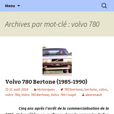
l'automobile ancienne : articles, historiques
Aller
Recherc
l'Automobile Ancienne
Menu
au
…
contenu
Archives par mot-clé : volvo 780
Volvo 780 Bertone (1985-1990)
21 août 2016
Historiques
780 bertone
,
bertone
,
volvo
,
volvo 780
,
Volvo 780 Bertone
,
Volvo 780 Coupé
alexrenault
Cinq ans après l’arrêt de la commercialisation de la