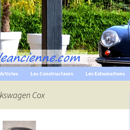
s, historiques …
ile Ancienne
Articles
Les Constructeurs
Les Exhumations
 curiosités
olkswagen Cox
 évènements
 musées