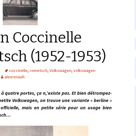
n Coccinelle
sch (1952-1953)
coccinelle
,
rometsch
,
Volkswagen
,
volkswagen
alexrenault
atre portes, ça n,’existe pas. Et bien détrompez-
 petite Volkswagen, on trouve une variante « berline »
fficielle, mais en petite série pour un usage bien
etsch…