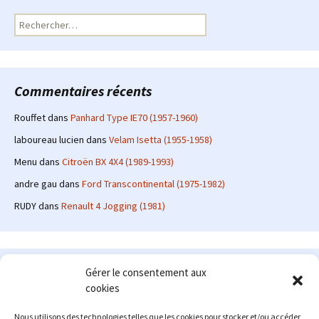
Rechercher :
Commentaires récents
Rouffet
dans
Panhard Type IE70 (1957-1960)
laboureau lucien
dans
Velam Isetta (1955-1958)
Menu
dans
Citroën BX 4X4 (1989-1993)
andre gau
dans
Ford Transcontinental (1975-1982)
RUDY
dans
Renault 4 Jogging (1981)
Le site en quelques mots
Gérer le consentement aux
cookies
Alexrenault
: passionné d'automobile ancienne depuis de
nombreuses années, j'ai commencé à partager ma passion sur
Nous utilisons des technologies telles que les cookies pour stocker et/ou accéder