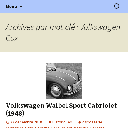
l'automobile ancienne : articles, historiques
Aller
Recherc
l'Automobile Ancienne
Menu
au
…
contenu
Archives par mot-clé : Volkswagen
Cox
Volkswagen Waibel Sport Cabriolet
(1948)
23 décembre 2018
Historiques
carrosserie
,