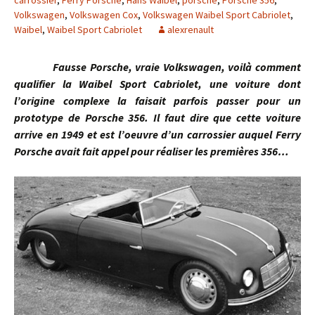
carrossier
,
Ferry Porsche
,
Hans Waibel
,
porsche
,
Porsche 356
,
Volkswagen
,
Volkswagen Cox
,
Volkswagen Waibel Sport Cabriolet
,
Waibel
,
Waibel Sport Cabriolet
alexrenault
Fausse Porsche, vraie Volkswagen, voilà comment
qualifier la Waibel Sport Cabriolet, une voiture dont
l’origine complexe la faisait parfois passer pour un
prototype de Porsche 356. Il faut dire que cette voiture
arrive en 1949 et est l’oeuvre d’un carrossier auquel Ferry
Porsche avait fait appel pour réaliser les premières 356…