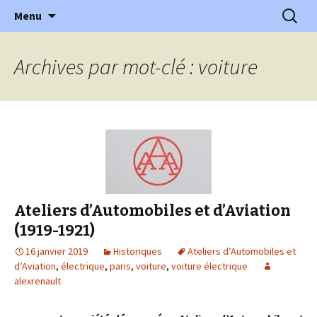
l'automobile ancienne : articles, historiques
Aller
Recherc
l'Automobile Ancienne
Menu
au
…
contenu
Archives par mot-clé : voiture
Ateliers d’Automobiles et d’Aviation
(1919-1921)
16 janvier 2019
Historiques
Ateliers d’Automobiles et
d’Aviation
,
électrique
,
paris
,
voiture
,
voiture électrique
alexrenault