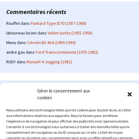
Commentaires récents
Rouffet
dans
Panhard Type IE70 (1957-1960)
laboureau lucien
dans
Velam Isetta (1955-1958)
Menu
dans
Citroën BX 4X4 (1989-1993)
andre gau
dans
Ford Transcontinental (1975-1982)
RUDY
dans
Renault 4 Jogging (1981)
Le site en quelques mots
Gérer le consentement aux
cookies
Alexrenault
: passionné d'automobile ancienne depuis de
nombreuses années, j'ai commencé à partager ma passion sur
Nous utilisons des technologies telles que les cookies pour stocker et/ou accéder
internet à partir de 2009 au travers d'un blog qui a connu un relatif
aux informations relatives aux appareils. Nous le faisons pour améliorer
succès. Fin 2013, je décide de prendre mon autonomie et me lancer
l’expérience de navigation et pour afficher des publicités (non-)personnalisées.
avec mon propre site : l'Automobile Ancienne.
Consentir à ces technologies nous autorisera à traiter des données telles que le
comportement de navigation ou les ID uniques sur ce site. Le fait de ne pas
Me contacter : alex(at)lautomobileancienne.com
consentir ou de retirer son consentement peut avoir un effet négatif sur certaines