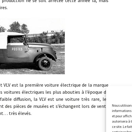
 production ne se soit arrêtée cette année là, mais
res.
est la première voiture électrique de la marque
s voitures électriques les plus abouties à l’époque de
aible diffusion, la VLV est une voiture très rare, les
Nous utilison
nt des pièces de musées et s’échangent lors de vente
informations 
nt… très élevés.
et pour affic
autorisera à 
ce site. Le fa
certaines fon