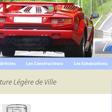
s, historiques …
ile Ancienne
Articles
Les Constructeurs
Les Exhumations
 curiosités
ture Légère de Ville
 évènements
 musées