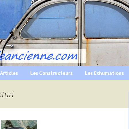
s, historiques …
ile Ancienne
Articles
Les Constructeurs
Les Exhumations
 curiosités
nturi
 évènements
 musées