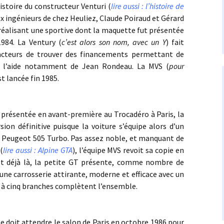
oire du constructeur Venturi (
lire aussi : l’histoire de
deux ingénieurs de chez Heuliez, Claude Poiraud et Gérard
n réalisant une sportive dont la maquette fut présentée
1984. La Ventury (
c’est alors son nom, avec un Y
) fait
acteurs de trouver des financements permettant de
ec l’aide notamment de Jean Rondeau. La MVS (
pour
st lancée fin 1985.
sentée en avant-première au Trocadéro à Paris, la
sion définitive puisque la voiture s’équipe alors d’un
 la Peugeot 505 Turbo. Pas assez noble, et manquant de
(
lire aussi : Alpine GTA
), l’équipe MVS revoit sa copie en
st déjà là, la petite GT présente, comme nombre de
une carrosserie attirante, moderne et efficace avec un
s à cinq branches complètent l’ensemble.
doit attendre le salon de Paris en octobre 1986 pour