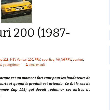
ri 200 (1987-
up 221
,
MSV Venturi 200
,
PRV
,
sportive
,
V6
,
V6 PRV
,
venturi
,
V
,
youngtimer
alexrenault
 est un moment fort tant pour les fondateurs de
 surtout quand le produit est attendu. Ce fut le cas de
mmée Cup 221) qui devait redonner ses lettres de
…