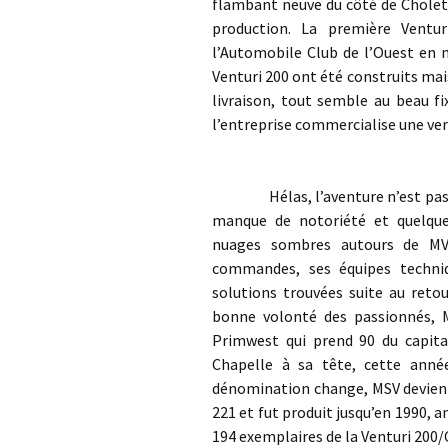
flambant neuve du côté de Cholet 
production. La première Ventur
l’Automobile Club de l’Ouest en m
Venturi 200 ont été construits ma
livraison, tout semble au beau fi
l’entreprise commercialise une v
Hélas, l’aventure n’est pas rent
manque de notoriété et quelque
nuages sombres autours de MVS.
commandes, ses équipes techni
solutions trouvées suite au retou
bonne volonté des passionnés, M
Primwest qui prend 90 du capital
Chapelle à sa tête, cette année
dénomination change, MSV devient
221 et fut produit jusqu’en 1990, 
194 exemplaires de la Venturi 200/