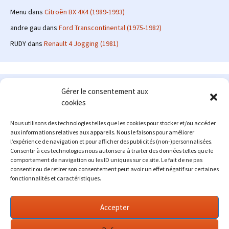
Menu
dans
Citroën BX 4X4 (1989-1993)
andre gau
dans
Ford Transcontinental (1975-1982)
RUDY
dans
Renault 4 Jogging (1981)
Le site en quelques mots
Gérer le consentement aux
cookies
Alexrenault
: passionné d'automobile ancienne depuis de
nombreuses années, j'ai commencé à partager ma passion sur
Nous utilisons des technologies telles que les cookies pour stocker et/ou accéder
internet à partir de 2009 au travers d'un blog qui a connu un relatif
aux informations relatives aux appareils. Nous le faisons pour améliorer
succès. Fin 2013, je décide de prendre mon autonomie et me lancer
l’expérience de navigation et pour afficher des publicités (non-)personnalisées.
avec mon propre site : l'Automobile Ancienne.
Consentir à ces technologies nous autorisera à traiter des données telles que le
comportement de navigation ou les ID uniques sur ce site. Le fait de ne pas
Me contacter : alex(at)lautomobileancienne.com
consentir ou de retirer son consentement peut avoir un effet négatif sur certaines
fonctionnalités et caractéristiques.
Accepter