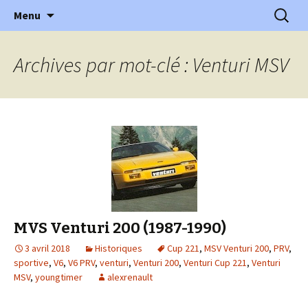
l'automobile ancienne : articles, historiques
Aller
Recherc
l'Automobile Ancienne
Menu
au
…
contenu
Archives par mot-clé : Venturi MSV
MVS Venturi 200 (1987-1990)
3 avril 2018
Historiques
Cup 221
,
MSV Venturi 200
,
PRV
,
sportive
,
V6
,
V6 PRV
,
venturi
,
Venturi 200
,
Venturi Cup 221
,
Venturi
MSV
,
youngtimer
alexrenault