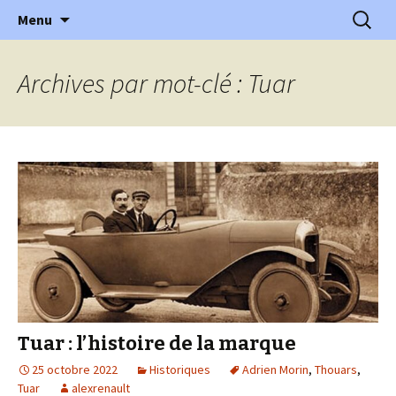
l'automobile ancienne : articles, historiques
Aller
Recherc
l'Automobile Ancienne
Menu
au
…
contenu
Archives par mot-clé : Tuar
Tuar : l’histoire de la marque
25 octobre 2022
Historiques
Adrien Morin
,
Thouars
,
Tuar
alexrenault