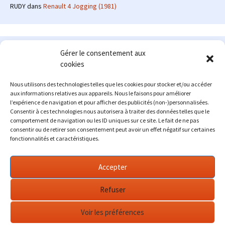
RUDY
dans
Renault 4 Jogging (1981)
Le site en quelques mots
Gérer le consentement aux
cookies
Alexrenault
: passionné d'automobile ancienne depuis de
nombreuses années, j'ai commencé à partager ma passion sur
Nous utilisons des technologies telles que les cookies pour stocker et/ou accéder
internet à partir de 2009 au travers d'un blog qui a connu un relatif
aux informations relatives aux appareils. Nous le faisons pour améliorer
succès. Fin 2013, je décide de prendre mon autonomie et me lancer
l’expérience de navigation et pour afficher des publicités (non-)personnalisées.
avec mon propre site : l'Automobile Ancienne.
Consentir à ces technologies nous autorisera à traiter des données telles que le
comportement de navigation ou les ID uniques sur ce site. Le fait de ne pas
Me contacter : alex(at)lautomobileancienne.com
consentir ou de retirer son consentement peut avoir un effet négatif sur certaines
fonctionnalités et caractéristiques.
Accepter
Refuser
Voir les préférences
Fièrement propulsé par WordPress