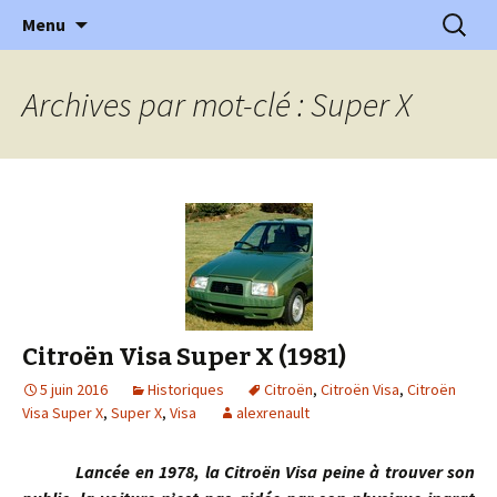
l'automobile ancienne : articles, historiques
Aller
Recherc
l'Automobile Ancienne
Menu
au
…
contenu
Archives par mot-clé : Super X
Citroën Visa Super X (1981)
5 juin 2016
Historiques
Citroën
,
Citroën Visa
,
Citroën
Visa Super X
,
Super X
,
Visa
alexrenault
Lancée en 1978, la Citroën Visa peine à trouver son