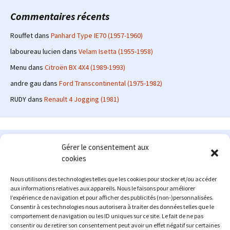
Commentaires récents
Rouffet
dans
Panhard Type IE70 (1957-1960)
laboureau lucien
dans
Velam Isetta (1955-1958)
Menu
dans
Citroën BX 4X4 (1989-1993)
andre gau
dans
Ford Transcontinental (1975-1982)
RUDY
dans
Renault 4 Jogging (1981)
Le site en quelques mots
Gérer le consentement aux
cookies
Alexrenault
: passionné d'automobile ancienne depuis de
nombreuses années, j'ai commencé à partager ma passion sur
Nous utilisons des technologies telles que les cookies pour stocker et/ou accéder
internet à partir de 2009 au travers d'un blog qui a connu un relatif
aux informations relatives aux appareils. Nous le faisons pour améliorer
succès. Fin 2013, je décide de prendre mon autonomie et me lancer
l’expérience de navigation et pour afficher des publicités (non-)personnalisées.
avec mon propre site : l'Automobile Ancienne.
Consentir à ces technologies nous autorisera à traiter des données telles que le
comportement de navigation ou les ID uniques sur ce site. Le fait de ne pas
Me contacter : alex(at)lautomobileancienne.com
consentir ou de retirer son consentement peut avoir un effet négatif sur certaines