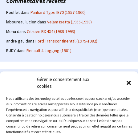
Commentaires récents
Rouffet
dans
Panhard Type IE70 (1957-1960)
laboureau lucien
dans
Velam Isetta (1955-1958)
Menu
dans
Citroën BX 4X4 (1989-1993)
andre gau
dans
Ford Transcontinental (1975-1982)
RUDY
dans
Renault 4 Jogging (1981)
Le site en quelques mots
Gérer le consentement aux
cookies
Alexrenault
: passionné d'automobile ancienne depuis de
nombreuses années, j'ai commencé à partager ma passion sur
Nous utilisons des technologies telles que les cookies pour stocker et/ou accéder
internet à partir de 2009 au travers d'un blog qui a connu un relatif
aux informations relatives aux appareils. Nous le faisons pour améliorer
succès. Fin 2013, je décide de prendre mon autonomie et me lancer
l’expérience de navigation et pour afficher des publicités (non-)personnalisées.
avec mon propre site : l'Automobile Ancienne.
Consentir à ces technologies nous autorisera à traiter des données telles que le
comportement de navigation ou les ID uniques sur ce site. Le fait de ne pas
Me contacter : alex(at)lautomobileancienne.com
consentir ou de retirer son consentement peut avoir un effet négatif sur certaines
fonctionnalités et caractéristiques.