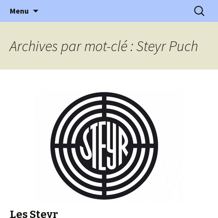
l'automobile ancienne : articles, historiques
Aller
Recherc
l'Automobile Ancienne
Menu
au
…
contenu
Archives par mot-clé : Steyr Puch
Les Steyr