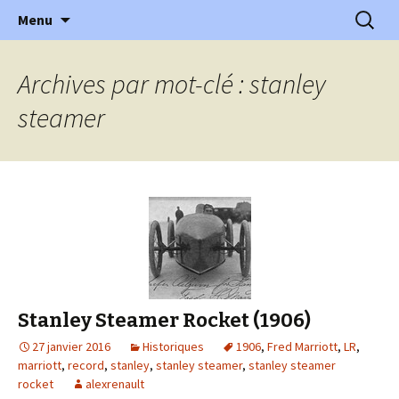
l'automobile ancienne : articles, historiques
Aller
Recherc
l'Automobile Ancienne
Menu
au
…
contenu
Archives par mot-clé : stanley
steamer
Stanley Steamer Rocket (1906)
27 janvier 2016
Historiques
1906
,
Fred Marriott
,
LR
,
marriott
,
record
,
stanley
,
stanley steamer
,
stanley steamer
rocket
alexrenault