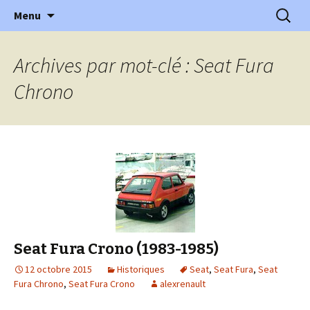
l'automobile ancienne : articles, historiques
Aller
Recherc
l'Automobile Ancienne
Menu
au
…
contenu
Archives par mot-clé : Seat Fura
Chrono
Seat Fura Crono (1983-1985)
12 octobre 2015
Historiques
Seat
,
Seat Fura
,
Seat
Fura Chrono
,
Seat Fura Crono
alexrenault