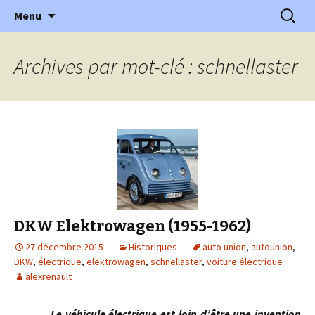
l'automobile ancienne : articles, historiques
Aller
Recherc
l'Automobile Ancienne
Menu
au
…
contenu
Archives par mot-clé : schnellaster
DKW Elektrowagen (1955-1962)
27 décembre 2015
Historiques
auto union
,
autounion
,
DKW
,
électrique
,
elektrowagen
,
schnellaster
,
voiture électrique
alexrenault
Le véhicule électrique est loin d’être une invention