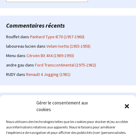
Commentaires récents
Rouffet
dans
Panhard Type IE70 (1957-1960)
laboureau lucien
dans
Velam Isetta (1955-1958)
Menu
dans
Citroën BX 4X4 (1989-1993)
andre gau
dans
Ford Transcontinental (1975-1982)
RUDY
dans
Renault 4 Jogging (1981)
Le site en quelques mots
Gérer le consentement aux
cookies
Alexrenault
: passionné d'automobile ancienne depuis de
nombreuses années, j'ai commencé à partager ma passion sur
Nous utilisons des technologies telles que les cookies pour stocker et/ou accéder
internet à partir de 2009 au travers d'un blog qui a connu un relatif
aux informations relatives aux appareils. Nous le faisons pour améliorer
succès. Fin 2013, je décide de prendre mon autonomie et me lancer
l’expérience de navigation et pour afficher des publicités (non-)personnalisées.