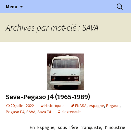
l'automobile ancienne : articles, historiques
Aller
Recherc
l'Automobile Ancienne
Menu
au
…
contenu
Archives par mot-clé : SAVA
Sava-Pegaso J4 (1965-1989)
20 juillet 2022
Historiques
ENASA
,
espagne
,
Pegaso
,
Pegaso F4
,
SAVA
,
Sava F4
alexrenault
En Espagne, sous l’ère franquiste, l’industrie