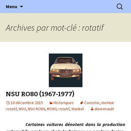
l'automobile ancienne : articles, historiques
Aller
Recherc
l'Automobile Ancienne
Menu
au
…
contenu
Archives par mot-clé : rotatif
NSU RO80 (1967-1977)
10 décembre 2015
Historiques
Comotor
,
moteur
rotatif
,
NSU
,
NSU RO80
,
RO80
,
rotatif
,
Wankel
alexrenault
Certaines voitures dénotent dans la production