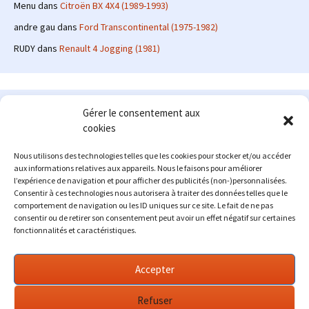
Menu
dans
Citroën BX 4X4 (1989-1993)
andre gau
dans
Ford Transcontinental (1975-1982)
RUDY
dans
Renault 4 Jogging (1981)
Le site en quelques mots
Gérer le consentement aux
cookies
Alexrenault
: passionné d'automobile ancienne depuis de
nombreuses années, j'ai commencé à partager ma passion sur
Nous utilisons des technologies telles que les cookies pour stocker et/ou accéder
internet à partir de 2009 au travers d'un blog qui a connu un relatif
aux informations relatives aux appareils. Nous le faisons pour améliorer
succès. Fin 2013, je décide de prendre mon autonomie et me lancer
l’expérience de navigation et pour afficher des publicités (non-)personnalisées.
avec mon propre site : l'Automobile Ancienne.
Consentir à ces technologies nous autorisera à traiter des données telles que le
comportement de navigation ou les ID uniques sur ce site. Le fait de ne pas
Me contacter : alex(at)lautomobileancienne.com
consentir ou de retirer son consentement peut avoir un effet négatif sur certaines
fonctionnalités et caractéristiques.
Accepter
Refuser