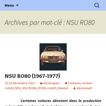
l'automobile ancienne : articles, historiques
Aller
Recherc
l'Automobile Ancienne
Menu
au
…
contenu
Archives par mot-clé : NSU RO80
NSU RO80 (1967-1977)
10 décembre 2015
Historiques
Comotor
,
moteur
rotatif
,
NSU
,
NSU RO80
,
RO80
,
rotatif
,
Wankel
alexrenault
Certaines voitures dénotent dans la production