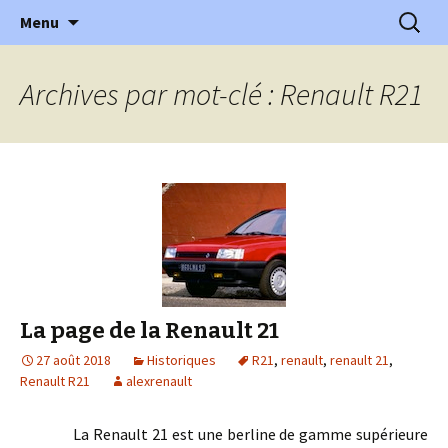
l'automobile ancienne : articles, historiques
Aller
Recherc
l'Automobile Ancienne
Menu
au
…
contenu
Archives par mot-clé : Renault R21
La page de la Renault 21
27 août 2018
Historiques
R21
,
renault
,
renault 21
,
Renault R21
alexrenault
La Renault 21 est une berline de gamme supérieure