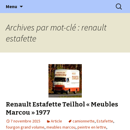
l'automobile ancienne : articles, historiques
Aller
Recherc
l'Automobile Ancienne
Menu
au
…
contenu
Archives par mot-clé : renault
estafette
Renault Estafette Teilhol « Meubles
Marcou » 1977
7 novembre 2015
Article
camionnette
,
Estafette
,
fourgon grand volume
,
meubles marcou
,
peintre en lettre
,