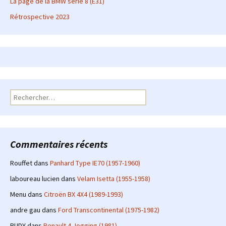
La page de la BMW série 8 (E31)
Rétrospective 2023
Rechercher :
Commentaires récents
Rouffet
dans
Panhard Type IE70 (1957-1960)
laboureau lucien
dans
Velam Isetta (1955-1958)
Menu
dans
Citroën BX 4X4 (1989-1993)
andre gau
dans
Ford Transcontinental (1975-1982)
RUDY
dans
Renault 4 Jogging (1981)