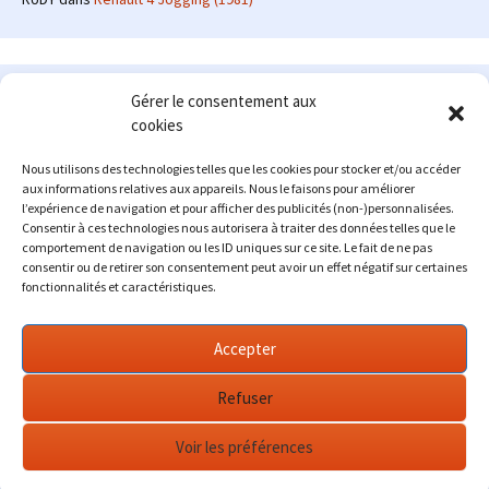
Le site en quelques mots
Gérer le consentement aux
cookies
Alexrenault
: passionné d'automobile ancienne depuis de
nombreuses années, j'ai commencé à partager ma passion sur
Nous utilisons des technologies telles que les cookies pour stocker et/ou accéder
internet à partir de 2009 au travers d'un blog qui a connu un relatif
aux informations relatives aux appareils. Nous le faisons pour améliorer
succès. Fin 2013, je décide de prendre mon autonomie et me lancer
l’expérience de navigation et pour afficher des publicités (non-)personnalisées.
avec mon propre site : l'Automobile Ancienne.
Consentir à ces technologies nous autorisera à traiter des données telles que le
comportement de navigation ou les ID uniques sur ce site. Le fait de ne pas
Me contacter : alex(at)lautomobileancienne.com
consentir ou de retirer son consentement peut avoir un effet négatif sur certaines
fonctionnalités et caractéristiques.
Accepter
Refuser
Voir les préférences
Fièrement propulsé par WordPress