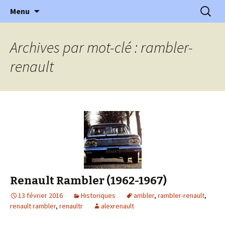
l'automobile ancienne : articles, historiques
Aller
Recherc
l'Automobile Ancienne
Menu
au
…
contenu
Archives par mot-clé : rambler-
renault
Renault Rambler (1962-1967)
13 février 2016
Historiques
ambler
,
rambler-renault
,
renault rambler
,
renaultr
alexrenault