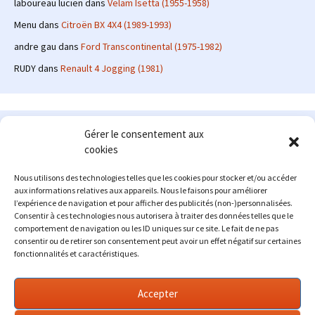
laboureau lucien
dans
Velam Isetta (1955-1958)
Menu
dans
Citroën BX 4X4 (1989-1993)
andre gau
dans
Ford Transcontinental (1975-1982)
RUDY
dans
Renault 4 Jogging (1981)
Le site en quelques mots
Gérer le consentement aux
cookies
Alexrenault
: passionné d'automobile ancienne depuis de
nombreuses années, j'ai commencé à partager ma passion sur
Nous utilisons des technologies telles que les cookies pour stocker et/ou accéder
internet à partir de 2009 au travers d'un blog qui a connu un relatif
aux informations relatives aux appareils. Nous le faisons pour améliorer
succès. Fin 2013, je décide de prendre mon autonomie et me lancer
l’expérience de navigation et pour afficher des publicités (non-)personnalisées.
avec mon propre site : l'Automobile Ancienne.
Consentir à ces technologies nous autorisera à traiter des données telles que le
comportement de navigation ou les ID uniques sur ce site. Le fait de ne pas
Me contacter : alex(at)lautomobileancienne.com
consentir ou de retirer son consentement peut avoir un effet négatif sur certaines
fonctionnalités et caractéristiques.
Accepter