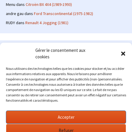
Menu
dans
Citroën BX 4X4 (1989-1993)
andre gau
dans
Ford Transcontinental (1975-1982)
RUDY
dans
Renault 4 Jogging (1981)
Le site en quelques mots
Gérer le consentement aux
cookies
Alexrenault
: passionné d'automobile ancienne depuis de
nombreuses années, j'ai commencé à partager ma passion sur
Nous utilisons des technologies telles que les cookies pour stocker et/ou accéder
internet à partir de 2009 au travers d'un blog qui a connu un relatif
aux informations relatives aux appareils. Nous le faisons pour améliorer
succès. Fin 2013, je décide de prendre mon autonomie et me lancer
l’expérience de navigation et pour afficher des publicités (non-)personnalisées.
avec mon propre site : l'Automobile Ancienne.
Consentir à ces technologies nous autorisera à traiter des données telles que le
comportement de navigation ou les ID uniques sur ce site. Le fait de ne pas
Me contacter : alex(at)lautomobileancienne.com
consentir ou de retirer son consentement peut avoir un effet négatif sur certaines
fonctionnalités et caractéristiques.
Accepter
Refuser