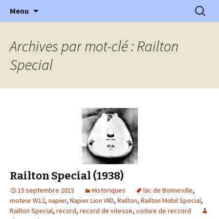
l'automobile ancienne : articles, historiques
Aller
Recherc
l'Automobile Ancienne
Menu
au
…
contenu
Archives par mot-clé : Railton
Special
Railton Special (1938)
15 septembre 2015
Historiques
lac de Bonneville
,
moteur W12
,
napier
,
Napier Lion VIID
,
Railton
,
Railton Mobil Special
,
Railton Special
,
record
,
record de vitesse
,
voiture de reccord