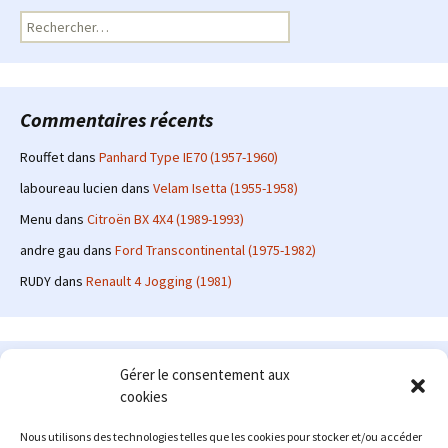
Rechercher :
Commentaires récents
Rouffet
dans
Panhard Type IE70 (1957-1960)
laboureau lucien
dans
Velam Isetta (1955-1958)
Menu
dans
Citroën BX 4X4 (1989-1993)
andre gau
dans
Ford Transcontinental (1975-1982)
RUDY
dans
Renault 4 Jogging (1981)
Le site en quelques mots
Gérer le consentement aux
cookies
Alexrenault
: passionné d'automobile ancienne depuis de
nombreuses années, j'ai commencé à partager ma passion sur
Nous utilisons des technologies telles que les cookies pour stocker et/ou accéder
internet à partir de 2009 au travers d'un blog qui a connu un relatif