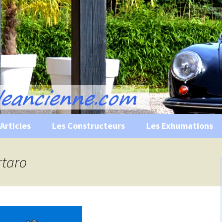
s, historiques …
ile Ancienne
Articles
Les Constructeurs
Les Exhumations
 curiosités
rtaro
 évènements
 musées