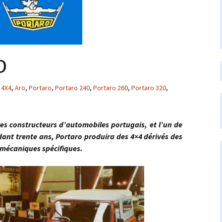
o
4X4
,
Aro
,
Portaro
,
Portaro 240
,
Portaro 260
,
Portaro 320
,
nstructeurs d’automobiles portugais, et l’un de
dant trente ans, Portaro produira des 4×4 dérivés des
 mécaniques spécifiques.