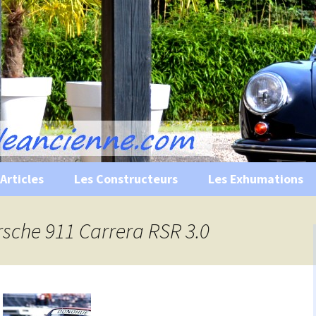
s, historiques …
ile Ancienne
Articles
Les Constructeurs
Les Exhumations
 curiosités
orsche 911 Carrera RSR 3.0
 évènements
 musées