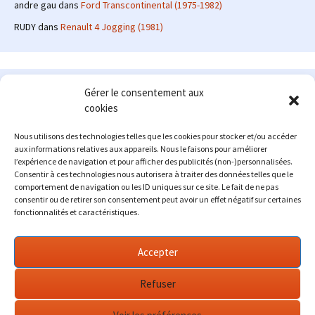
andre gau
dans
Ford Transcontinental (1975-1982)
RUDY
dans
Renault 4 Jogging (1981)
Le site en quelques mots
Gérer le consentement aux
cookies
Alexrenault
: passionné d'automobile ancienne depuis de
nombreuses années, j'ai commencé à partager ma passion sur
Nous utilisons des technologies telles que les cookies pour stocker et/ou accéder
internet à partir de 2009 au travers d'un blog qui a connu un relatif
aux informations relatives aux appareils. Nous le faisons pour améliorer
succès. Fin 2013, je décide de prendre mon autonomie et me lancer
l’expérience de navigation et pour afficher des publicités (non-)personnalisées.
avec mon propre site : l'Automobile Ancienne.
Consentir à ces technologies nous autorisera à traiter des données telles que le
comportement de navigation ou les ID uniques sur ce site. Le fait de ne pas
Me contacter : alex(at)lautomobileancienne.com
consentir ou de retirer son consentement peut avoir un effet négatif sur certaines
fonctionnalités et caractéristiques.
Accepter
Refuser