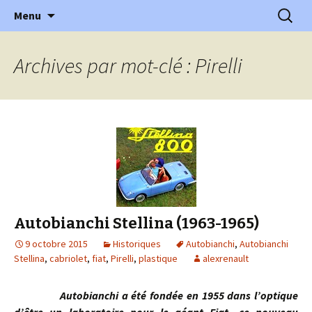
l'automobile ancienne : articles, historiques
Aller
Recherc
l'Automobile Ancienne
Menu
au
…
contenu
Archives par mot-clé : Pirelli
Autobianchi Stellina (1963-1965)
9 octobre 2015
Historiques
Autobianchi
,
Autobianchi
Stellina
,
cabriolet
,
fiat
,
Pirelli
,
plastique
alexrenault
Autobianchi a été fondée en 1955 dans l’optique