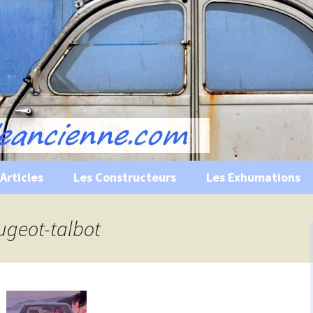
s, historiques …
ile Ancienne
Articles
Les Constructeurs
Les Exhumations
 curiosités
eugeot-talbot
 évènements
 musées