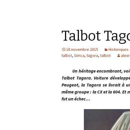
Talbot Tag
18 novembre 2015
Historiques
talbot
,
Simca
,
tagora
,
talbot
alexr
Un héritage encombrant, voilà 
Talbot Tagora. Voiture développé
Peugeot, la Tagora se livrait à 
même groupe : la CX et la 604. Et m
fut un échec…