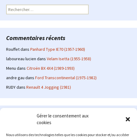
Rechercher :
Commentaires récents
Rouffet
dans
Panhard Type IE70 (1957-1960)
laboureau lucien
dans
Velam Isetta (1955-1958)
Menu
dans
Citroën BX 4X4 (1989-1993)
andre gau
dans
Ford Transcontinental (1975-1982)
RUDY
dans
Renault 4 Jogging (1981)
Le site en quelques mots
Gérer le consentement aux
cookies
Alexrenault
: passionné d'automobile ancienne depuis de
nombreuses années, j'ai commencé à partager ma passion sur
Nous utilisons des technologies telles que les cookies pour stocker et/ou accéder