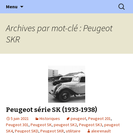
l'automobile ancienne : articles, historiques
Aller
Recherc
l'Automobile Ancienne
Menu
au
…
contenu
Archives par mot-clé : Peugeot
SKR
Peugeot série SK (1933-1938)
5 juin 2021
Historiques
peugeot
,
Peugeot 201
,
Peugeot 301
,
Peugeot SK
,
peugeot SK2
,
Peugeot SK3
,
peugeot
SK4
,
Peugeot SKD
,
Peugeot SKR
,
utilitaire
alexrenault