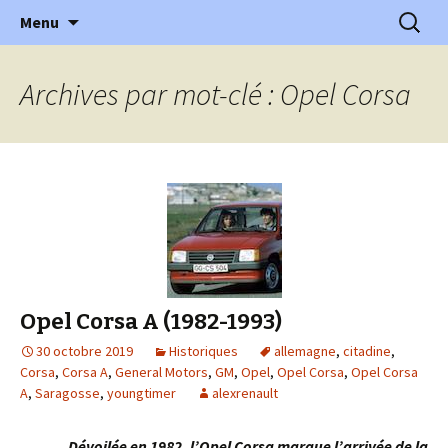
l'automobile ancienne : articles, historiques
Aller
Recherc
l'Automobile Ancienne
Menu
au
…
contenu
Archives par mot-clé : Opel Corsa
Opel Corsa A (1982-1993)
30 octobre 2019
Historiques
allemagne
,
citadine
,
Corsa
,
Corsa A
,
General Motors
,
GM
,
Opel
,
Opel Corsa
,
Opel Corsa
A
,
Saragosse
,
youngtimer
alexrenault
Dévoilée en 1982, l’Opel Corsa marque l’arrivée de la