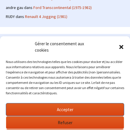
andre gau
dans
Ford Transcontinental (1975-1982)
RUDY
dans
Renault 4 Jogging (1981)
Le site en quelques mots
Gérer le consentement aux
cookies
Alexrenault
: passionné d'automobile ancienne depuis de
nombreuses années, j'ai commencé à partager ma passion sur
Nous utilisons des technologies telles que les cookies pour stocker et/ou accéder
internet à partir de 2009 au travers d'un blog qui a connu un relatif
aux informations relatives aux appareils. Nous le faisons pour améliorer
succès. Fin 2013, je décide de prendre mon autonomie et me lancer
l’expérience de navigation et pour afficher des publicités (non-)personnalisées.
avec mon propre site : l'Automobile Ancienne.
Consentir à ces technologies nous autorisera à traiter des données telles que le
comportement de navigation ou les ID uniques sur ce site. Le fait de ne pas
Me contacter : alex(at)lautomobileancienne.com
consentir ou de retirer son consentement peut avoir un effet négatif sur certaines
fonctionnalités et caractéristiques.
Accepter
Refuser