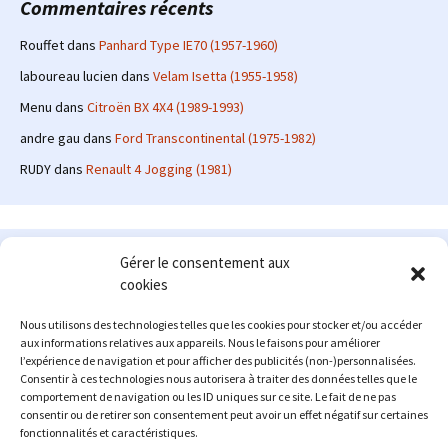
Commentaires récents
Rouffet
dans
Panhard Type IE70 (1957-1960)
laboureau lucien
dans
Velam Isetta (1955-1958)
Menu
dans
Citroën BX 4X4 (1989-1993)
andre gau
dans
Ford Transcontinental (1975-1982)
RUDY
dans
Renault 4 Jogging (1981)
Le site en quelques mots
Gérer le consentement aux
cookies
Alexrenault
: passionné d'automobile ancienne depuis de
nombreuses années, j'ai commencé à partager ma passion sur
Nous utilisons des technologies telles que les cookies pour stocker et/ou accéder
internet à partir de 2009 au travers d'un blog qui a connu un relatif
aux informations relatives aux appareils. Nous le faisons pour améliorer
succès. Fin 2013, je décide de prendre mon autonomie et me lancer
l’expérience de navigation et pour afficher des publicités (non-)personnalisées.
avec mon propre site : l'Automobile Ancienne.
Consentir à ces technologies nous autorisera à traiter des données telles que le
comportement de navigation ou les ID uniques sur ce site. Le fait de ne pas
Me contacter : alex(at)lautomobileancienne.com
consentir ou de retirer son consentement peut avoir un effet négatif sur certaines
fonctionnalités et caractéristiques.