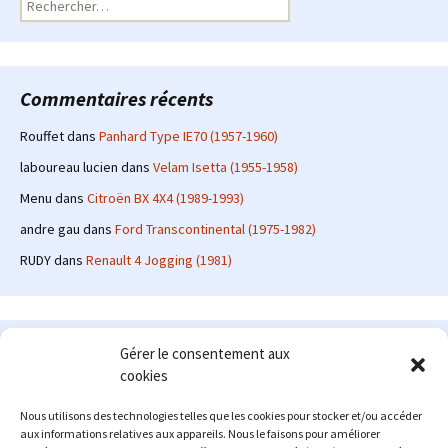
Commentaires récents
Rouffet
dans
Panhard Type IE70 (1957-1960)
laboureau lucien
dans
Velam Isetta (1955-1958)
Menu
dans
Citroën BX 4X4 (1989-1993)
andre gau
dans
Ford Transcontinental (1975-1982)
RUDY
dans
Renault 4 Jogging (1981)
Le site en quelques mots
Gérer le consentement aux
cookies
Alexrenault
: passionné d'automobile ancienne depuis de
nombreuses années, j'ai commencé à partager ma passion sur
Nous utilisons des technologies telles que les cookies pour stocker et/ou accéder
internet à partir de 2009 au travers d'un blog qui a connu un relatif
aux informations relatives aux appareils. Nous le faisons pour améliorer