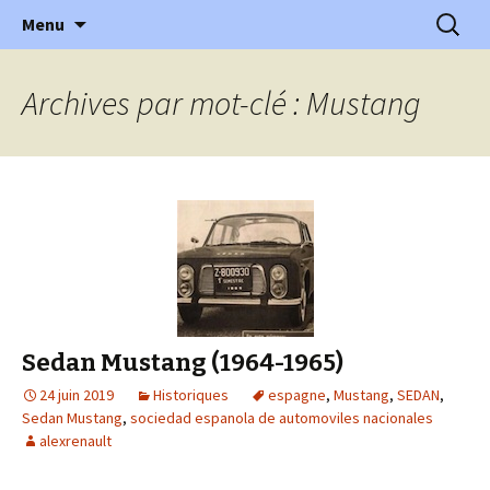
l'automobile ancienne : articles, historiques
Aller
Recherc
l'Automobile Ancienne
Menu
au
…
contenu
Archives par mot-clé : Mustang
Sedan Mustang (1964-1965)
24 juin 2019
Historiques
espagne
,
Mustang
,
SEDAN
,
Sedan Mustang
,
sociedad espanola de automoviles nacionales
alexrenault