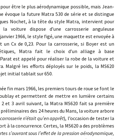
ur être le plus aérodynamique possible, mais Jean-
 évoque la future Matra 530 de série et se distingue
cques Nochet, à la tête du style Matra, intervient pour
 la voiture dispose d’une carrosserie anguleuse
janvier 1966, le style figé, une maquette est envoyée à
rt un Cx de 0,23. Pour la carrosserie, si Boyer est un
tiques, Matra fait le choix d’un alliage à base
Parat est appelé pour réaliser la robe de la voiture et
. Malgré les efforts déployés sur le poids, la MS620
et initial tablait sur 650.
 mars 1966, les premiers tours de roue se font le
coublay et permettent de mettre en lumière certains
 2 et 3 avril suivant, la Matra MS620 fait sa première
 préliminaires des 24 heures du Mans, la voiture arbore
 carrosserie n’était qu’en apprêt
), l’occasion de tester la
ort à la concurrence. Certes, la MS620 a des problèmes
ortes s’ouvrant sous l’effet de la pression aérodynamique,