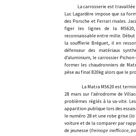
La carrosserie est travaillée po
Luc Lagardère impose que sa forme
des Porsche et Ferrari rivales. Ja
figer les lignes de la MS620,
reconnaissable entre mille. Début 
la soufflerie Bréguet, il en resso
défenseur des matériaux synthé
d’aluminium, le carrossier Pichon-
former les chaudronniers de Matra
pèse au final 820kg alors que le proj
La Matra MS620 est terminée fin
28 mars sur l’aérodrome de Villa
problèmes réglés à la va-vite. Les
apparition publique lors des essais
le numéro 28 et une robe grise (
la
voiture et de la comparer par rapp
de jeunesse (
freinage inefficace, p