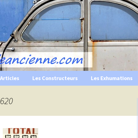
s, historiques …
ile Ancienne
Articles
Les Constructeurs
Les Exhumations
 curiosités
S620
 évènements
 musées