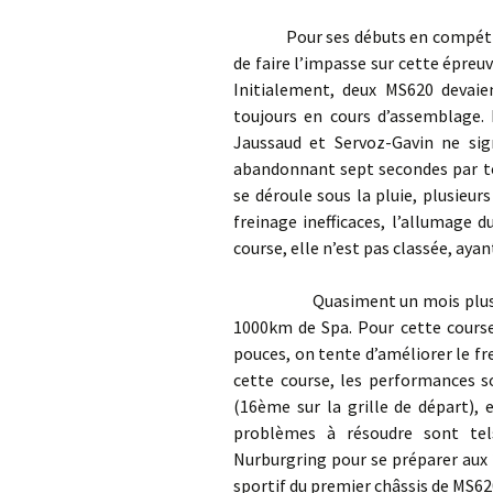
Pour ses débuts en compétition, 
de faire l’impasse sur cette épreu
Initialement, deux MS620 devaie
toujours en cours d’assemblage. 
Jaussaud et Servoz-Gavin ne sig
abandonnant sept secondes par tou
se déroule sous la pluie, plusieur
freinage inefficaces, l’allumage
course, elle n’est pas classée, aya
Quasiment un mois plus tard, 
1000km de Spa. Pour cette course
pouces, on tente d’améliorer le f
cette course, les performances s
(16ème sur la grille de départ), 
problèmes à résoudre sont tel
Nurburgring pour se préparer aux 
sportif du premier châssis de MS62