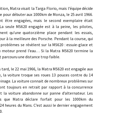
Matra visait la Targa Florio, mais l’équipe décide
ve pour débuter aux 1000km de Monza, le 25 avril 1966.
nt être engagées, mais le second exemplaire était
La seule MS620 engagée est à la peine, les pilotes,
nent qu’une quatorzième place pendant les essais,
r à la meilleure des Porsche. Pendant la course, qui
s problèmes se révèlent sur la MS620 : essuie-glace et
 du moteur prend l’eau… Si la Matra MS620 termine la
nt parcouru une distance trop faible.
le 22 mai 1966, la Matra MS620 est engagée aux
, la voiture troque ses roues 13 pouces contre du 14
reinage. La voiture connait de nombreux problèmes sur
ont toujours en retrait par rapport à la concurrence
et la voiture abandonne sur panne d’alternateur. Les
s que Matra déclare forfait pour les 1000km du
24 heures du Mans. C’est aussi le dernier engagement
0.