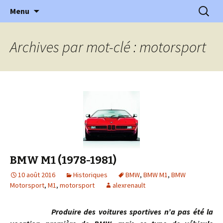
l'automobile ancienne : articles, historiques
Aller
Recherc
l'Automobile Ancienne
Menu
au
…
contenu
Archives par mot-clé : motorsport
BMW M1 (1978-1981)
10 août 2016
Historiques
BMW
,
BMW M1
,
BMW
Motorsport
,
M1
,
motorsport
alexrenault
Produire des voitures sportives n’a pas été la