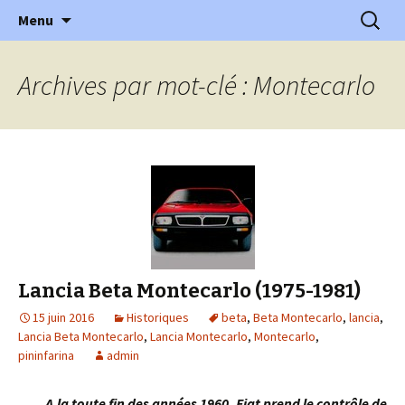
l'automobile ancienne : articles, historiques
Aller
Recherc
l'Automobile Ancienne
Menu
au
…
contenu
Archives par mot-clé : Montecarlo
Lancia Beta Montecarlo (1975-1981)
15 juin 2016
Historiques
beta
,
Beta Montecarlo
,
lancia
,
Lancia Beta Montecarlo
,
Lancia Montecarlo
,
Montecarlo
,
pininfarina
admin
A la toute fin des années 1960, Fiat prend le contrôle de