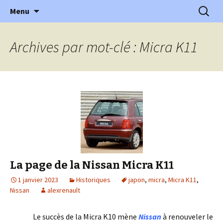
l'automobile ancienne : articles, historiques
Aller
Recherc
l'Automobile Ancienne
Menu
au
…
contenu
Archives par mot-clé : Micra K11
La page de la Nissan Micra K11
1 janvier 2023
Historiques
japon
,
micra
,
Micra K11
,
Nissan
alexrenault
Le succès de la Micra K10 mène
Nissan
à renouveler le