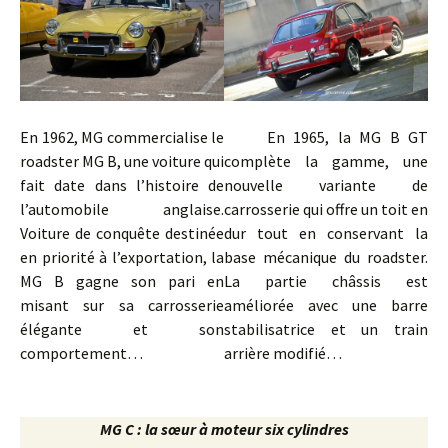
En 1962, MG commercialise le
En 1965, la MG B GT
roadster MG B, une voiture qui
complète la gamme, une
fait date dans l’histoire de
nouvelle variante de
l’automobile anglaise.
carrosserie qui offre un toit en
Voiture de conquête destinée
dur tout en conservant la
en priorité à l’exportation, la
base mécanique du roadster.
MG B gagne son pari en
La partie châssis est
misant sur sa carrosserie
améliorée avec une barre
élégante et son
stabilisatrice et un train
comportement…
arrière modifié…
MG C : la sœur à moteur six cylindres