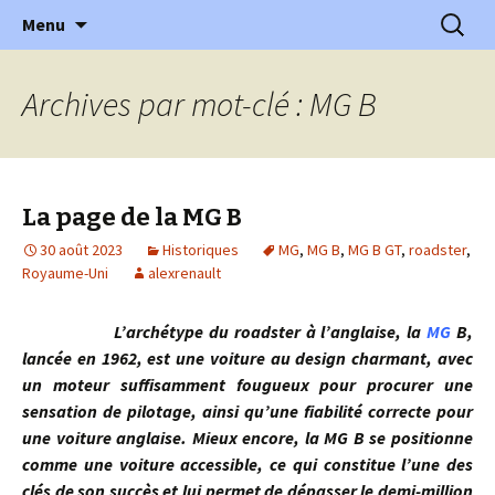
l'automobile ancienne : articles, historiques
Aller
Recherc
l'Automobile Ancienne
Menu
au
…
contenu
Archives par mot-clé : MG B
La page de la MG B
30 août 2023
Historiques
MG
,
MG B
,
MG B GT
,
roadster
,
Royaume-Uni
alexrenault
L’archétype du roadster à l’anglaise, la
MG
B,
lancée en 1962, est une voiture au design charmant, avec
un moteur suffisamment fougueux pour procurer une
sensation de pilotage, ainsi qu’une fiabilité correcte pour
une voiture anglaise. Mieux encore, la MG B se positionne
comme une voiture accessible, ce qui constitue l’une des
clés de son succès et lui permet de dépasser le demi-million