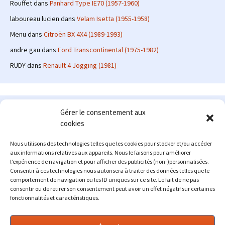
Rouffet
dans
Panhard Type IE70 (1957-1960)
laboureau lucien
dans
Velam Isetta (1955-1958)
Menu
dans
Citroën BX 4X4 (1989-1993)
andre gau
dans
Ford Transcontinental (1975-1982)
RUDY
dans
Renault 4 Jogging (1981)
Le site en quelques mots
Gérer le consentement aux
cookies
Alexrenault
: passionné d'automobile ancienne depuis de
nombreuses années, j'ai commencé à partager ma passion sur
Nous utilisons des technologies telles que les cookies pour stocker et/ou accéder
internet à partir de 2009 au travers d'un blog qui a connu un relatif
aux informations relatives aux appareils. Nous le faisons pour améliorer
succès. Fin 2013, je décide de prendre mon autonomie et me lancer
l’expérience de navigation et pour afficher des publicités (non-)personnalisées.
avec mon propre site : l'Automobile Ancienne.
Consentir à ces technologies nous autorisera à traiter des données telles que le
comportement de navigation ou les ID uniques sur ce site. Le fait de ne pas
Me contacter : alex(at)lautomobileancienne.com
consentir ou de retirer son consentement peut avoir un effet négatif sur certaines
fonctionnalités et caractéristiques.