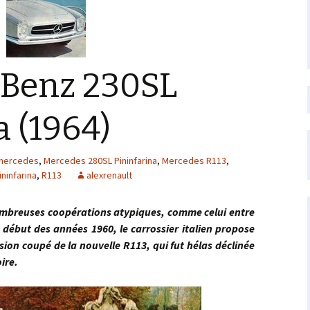
Benz 230SL
a (1964)
mercedes
,
Mercedes 280SL Pininfarina
,
Mercedes R113
,
ininfarina
,
R113
alexrenault
uses coopérations atypiques, comme celui entre
 début des années 1960, le carrossier italien propose
ion coupé de la nouvelle R113, qui fut hélas déclinée
oire.