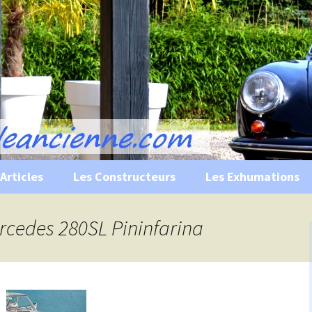
s, historiques …
ile Ancienne
Articles
Les Constructeurs
Les Exhumations
 curiosités
ercedes 280SL Pininfarina
 évènements
 musées